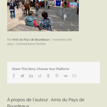
Par
Amis du Pays de Bourdeaux
|
novembre 27th,
sur
2023
|
Commentaires fermés
IMG_2937
Share This Story, Choose Your Platform!
Facebook
Twitter
LinkedIn
Reddit
Tumblr
Pinterest
Vk
Email
À propos de l'auteur :
Amis du Pays de
Bourdeaux