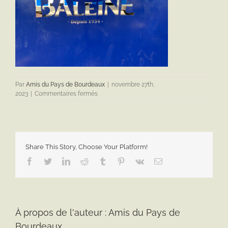
Par
Amis du Pays de Bourdeaux
|
novembre 27th,
sur
2023
|
Commentaires fermés
IMG_2934
Share This Story, Choose Your Platform!
Facebook
Twitter
LinkedIn
Reddit
Tumblr
Pinterest
Vk
Email
À propos de l'auteur :
Amis du Pays de
Bourdeaux