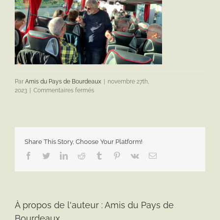
Par
Amis du Pays de Bourdeaux
|
novembre 27th,
sur
2023
|
Commentaires fermés
IMG_2891
Share This Story, Choose Your Platform!
Facebook
Twitter
LinkedIn
Reddit
Tumblr
Pinterest
Vk
Email
À propos de l'auteur :
Amis du Pays de
Bourdeaux