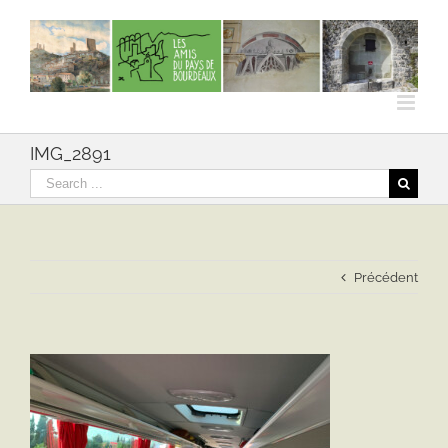
Skip
to
content
IMG_2891
Rechercher
Précédent