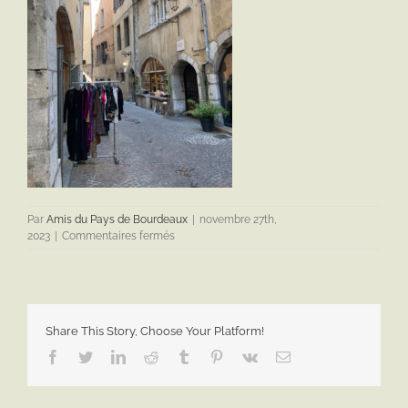
Par
Amis du Pays de Bourdeaux
|
novembre 27th,
sur
2023
|
Commentaires fermés
IMG_3861
Share This Story, Choose Your Platform!
Facebook
Twitter
LinkedIn
Reddit
Tumblr
Pinterest
Vk
Email