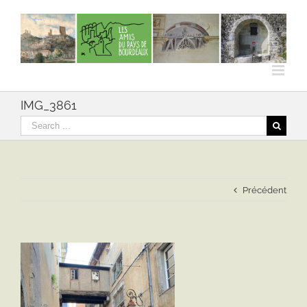
Skip
to
content
IMG_3861
Rechercher
Précédent