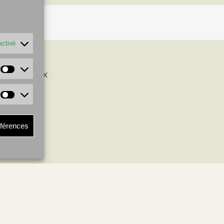
activé
 Bourdeaux
éférences
RECHERCHER