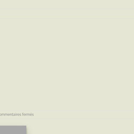
sur
ommentaires fermés
IMG_3798