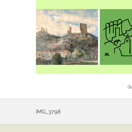
Skip
to
content
Q
IMG_3798