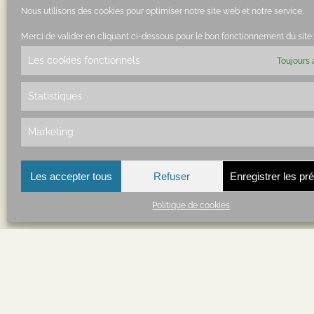
Nous utilisons des cookies pour optimiser notre site web et notre service.
Share This Story, Choose Your Platform!
Merci de valider en cliquant ci-dessous pour le bon fonctionnement du site:
Les cookies fonctionnels
Toujours 
Statistiques
À propos de l'auteur :
Amis du Pays de
Marketing
Les accepter tous
Refuser
Enregistrer les pr
Politique de cookies
LES AMIS DU PAYS DE BOURDEAUX