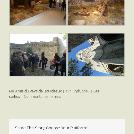
Par
Amis du Pays de Bourdeaux
|
avril 19th, 2016
|
Les
sur
sorties
|
Commentaires fermés
Visite
de
la
caverne
du
Share This Story, Choose Your Platform!
pont
d’arc