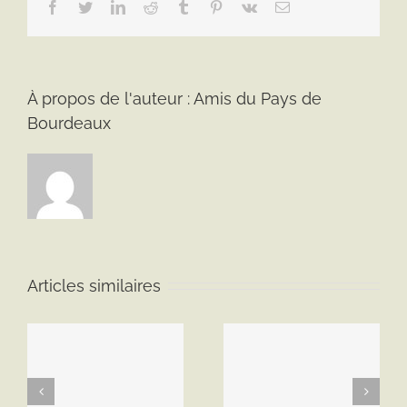
Facebook
Twitter
LinkedIn
Reddit
Tumblr
Pinterest
Vk
Email
et
du
vieux
village
de
À propos de l'auteur :
Amis du Pays de
Viviers
le
Bourdeaux
16
octobre
2015
Articles similaires
Voyage à Aigues-
Voyage à Marseille
y