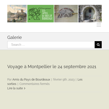
Skip
to
content
Galerie
Rechercher
Voyage à Montpellier le 24 septembre 2021
Par
Amis du Pays de Bourdeaux
|
février 9th, 2023
|
Les
sur
sorties
|
Commentaires fermés
Voyage
Lire la suite
à
Montpellier
le
24