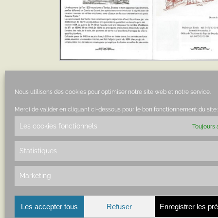
Par
Amis du Pays de Bourdeaux
|
mars 25th, 2016
|
Visite
Nous utilisons des cookies pour optimiser notre site web et notre service.
Merci de valider en cliquant ci-dessous pour le bon fonctionnement du site:
Les cookies fonctionnels
Toujours 
Share This Story, Choose Your Platform!
Statistiques
Marketing
À propos de l'auteur :
Amis du Pays de
Les accepter tous
Refuser
Enregistrer les pr