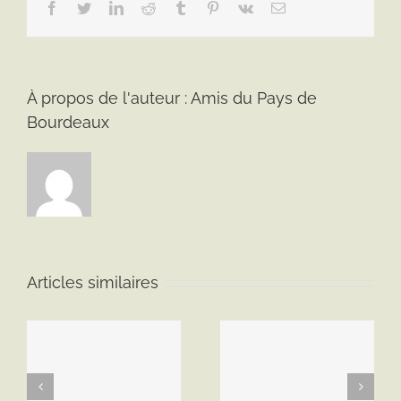
Facebook
Twitter
LinkedIn
Reddit
Tumblr
Pinterest
Vk
Email
À propos de l'auteur :
Amis du Pays de
Bourdeaux
Articles similaires
Bulletin de liaison
Bulletin de liaison