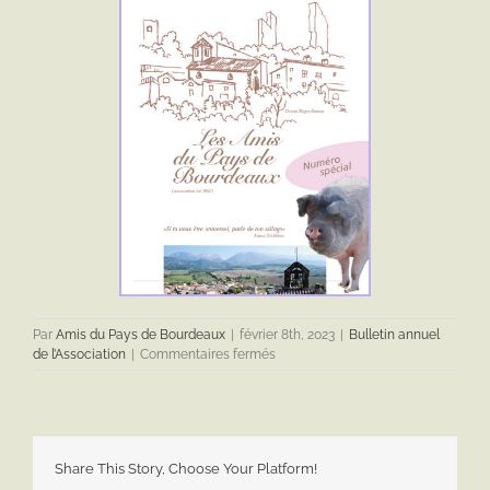
Par
Amis du Pays de Bourdeaux
|
février 8th, 2023
|
Bulletin annuel
sur
de l’Association
|
Commentaires fermés
Bulletin
de
liaison
2022
Share This Story, Choose Your Platform!